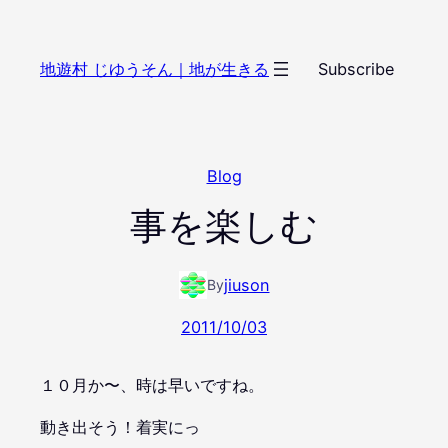
内
容
地遊村 じゆうそん｜地が生きる
Subscribe
を
ス
キ
ッ
Blog
プ
事を楽しむ
jiuson
By
2011/10/03
１０月か〜、時は早いですね。
動き出そう！着実にっ