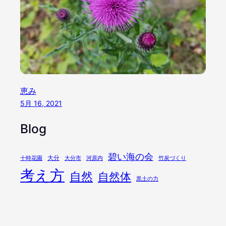
恵み
5月 16, 2021
Blog
碧い海の会
大分
十時花園
大分市
河原内
竹炭づくり
考え方
自然
自然体
黒土の力