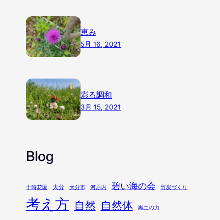
恵み
5月 16, 2021
彩る調和
3月 15, 2021
Blog
碧い海の会
大分
十時花園
大分市
河原内
竹炭づくり
考え方
自然
自然体
黒土の力