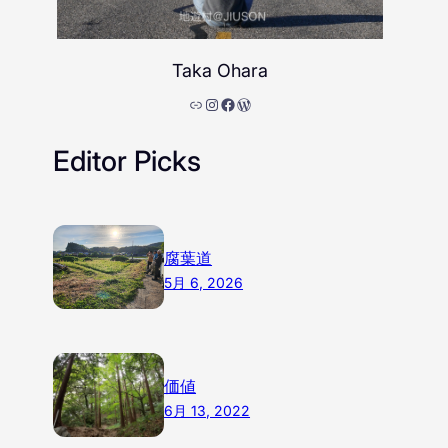
Taka Ohara
リンク
Instagram
Facebook
WordPress
Editor Picks
腐葉道
5月 6, 2026
価値
6月 13, 2022