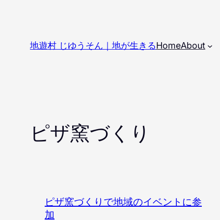
内
容
を
地遊村 じゆうそん｜地が生きる
Home
About
ス
キ
ッ
プ
ピザ窯づくり
ピザ窯づくりで地域のイベントに参
加