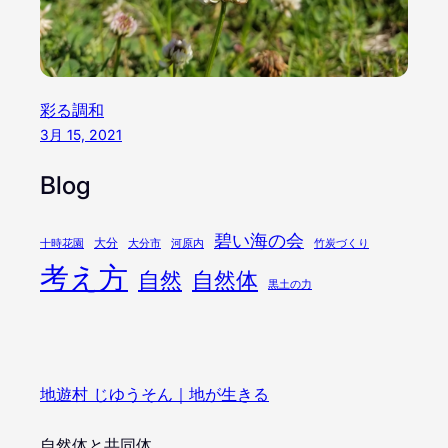
彩る調和
3月 15, 2021
Blog
碧い海の会
大分
十時花園
大分市
河原内
竹炭づくり
考え方
自然
自然体
黒土の力
地遊村 じゆうそん｜地が生きる
自然体と共同体