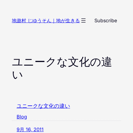
内
容
地遊村 じゆうそん｜地が生きる
Subscribe
を
ス
キ
ッ
プ
ユニークな文化の違
い
ユニークな文化の違い
Blog
9月 16, 2011