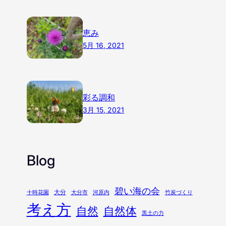
恵み
5月 16, 2021
彩る調和
3月 15, 2021
Blog
碧い海の会
大分
十時花園
大分市
河原内
竹炭づくり
考え方
自然
自然体
黒土の力