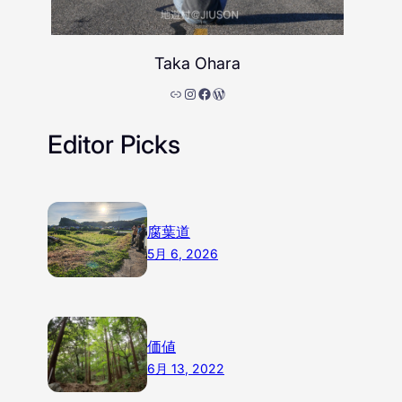
Taka Ohara
リンク
Instagram
Facebook
WordPress
Editor Picks
腐葉道
5月 6, 2026
価値
6月 13, 2022