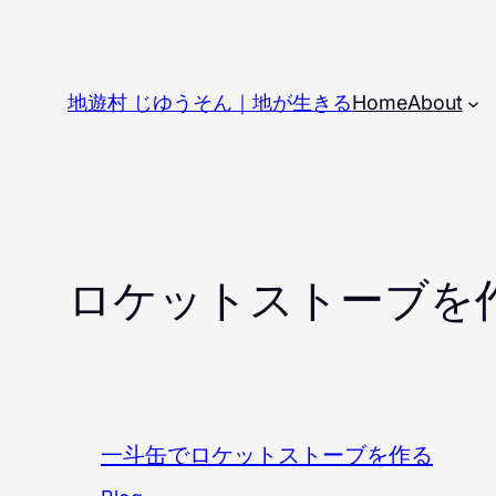
内
容
を
地遊村 じゆうそん｜地が生きる
Home
About
ス
キ
ッ
プ
ロケットストーブを
一斗缶でロケットストーブを作る