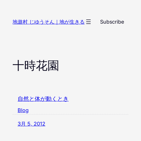
内
容
地遊村 じゆうそん｜地が生きる
Subscribe
を
ス
キ
ッ
プ
十時花園
自然と体が動くとき
Blog
3月 5, 2012