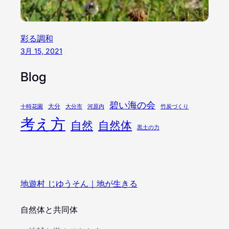
彩る調和
3月 15, 2021
Blog
碧い海の会
大分
十時花園
大分市
河原内
竹炭づくり
考え方
自然
自然体
黒土の力
地遊村 じゆうそん｜地が生きる
自然体と共同体