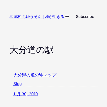
内
容
地遊村 じゆうそん｜地が生きる
Subscribe
を
ス
キ
ッ
プ
大分道の駅
大分県の道の駅マップ
Blog
11月 30, 2010