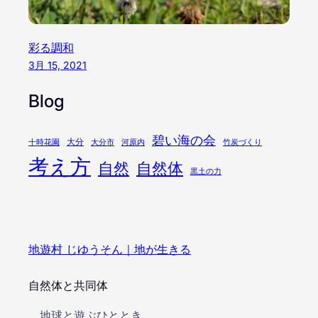
彩る調和
3月 15, 2021
Blog
碧い海の会
大分
十時花園
大分市
河原内
竹炭づくり
考え方
自然
自然体
黒土の力
地遊村 じゆうそん｜地が生きる
自然体と共同体
地球と遊ぶひととき..