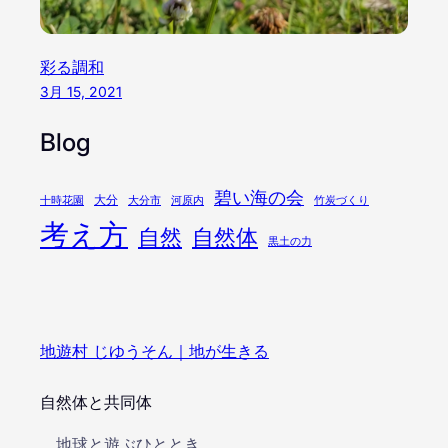
彩る調和
3月 15, 2021
Blog
碧い海の会
大分
十時花園
大分市
河原内
竹炭づくり
考え方
自然
自然体
黒土の力
地遊村 じゆうそん｜地が生きる
自然体と共同体
地球と遊ぶひととき..