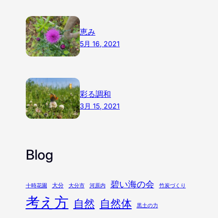
恵み
5月 16, 2021
彩る調和
3月 15, 2021
Blog
碧い海の会
大分
十時花園
大分市
河原内
竹炭づくり
考え方
自然
自然体
黒土の力