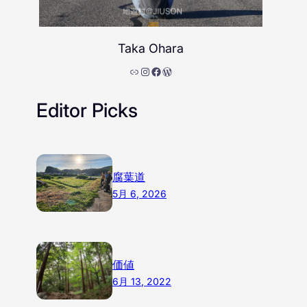
Taka Ohara
リンク
Instagram
Facebook
WordPress
Editor Picks
腐葉道
5月 6, 2026
価値
6月 13, 2022