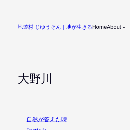
内
容
を
地遊村 じゆうそん｜地が生きる
Home
About
ス
キ
ッ
プ
大野川
自然が答えた時