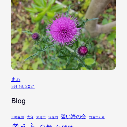
恵み
5月 16, 2021
Blog
碧い海の会
大分
十時花園
大分市
河原内
竹炭づくり
考え方