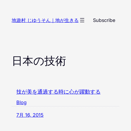
内
容
地遊村 じゆうそん｜地が生きる
Subscribe
を
ス
キ
ッ
プ
日本の技術
技が美を通過する時に心が躍動する
Blog
7月 16, 2015