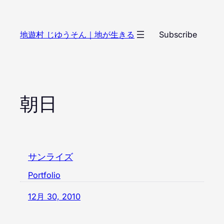
内
容
地遊村 じゆうそん｜地が生きる
Subscribe
を
ス
キ
ッ
プ
朝日
サンライズ
Portfolio
12月 30, 2010