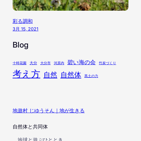
彩る調和
3月 15, 2021
Blog
碧い海の会
大分
十時花園
大分市
河原内
竹炭づくり
考え方
自然
自然体
黒土の力
地遊村 じゆうそん｜地が生きる
自然体と共同体
地球と遊ぶひととき..