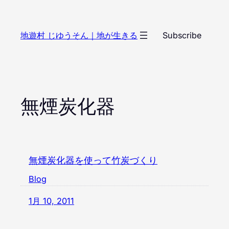
内
容
地遊村 じゆうそん｜地が生きる
Subscribe
を
ス
キ
ッ
プ
無煙炭化器
無煙炭化器を使って竹炭づくり
Blog
1月 10, 2011