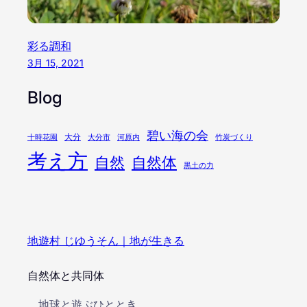
彩る調和
3月 15, 2021
Blog
碧い海の会
大分
十時花園
大分市
河原内
竹炭づくり
考え方
自然
自然体
黒土の力
地遊村 じゆうそん｜地が生きる
自然体と共同体
地球と遊ぶひととき..