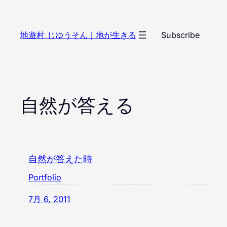
内
容
地遊村 じゆうそん｜地が生きる
Subscribe
を
ス
キ
ッ
プ
自然が答える
自然が答えた時
Portfolio
7月 6, 2011