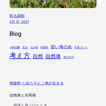
彩る調和
3月 15, 2021
Blog
碧い海の会
大分
十時花園
大分市
河原内
竹炭づくり
考え方
自然
自然体
黒土の力
地遊村 じゆうそん｜地が生きる
自然体と共同体
地球と遊ぶひととき..