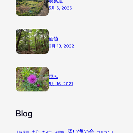
腐葉道
5月 6, 2026
価値
6月 13, 2022
恵み
5月 16, 2021
Blog
碧い海の会
大分
十時花園
大分市
河原内
竹炭づくり