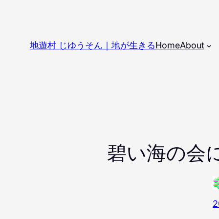
内
容
を
地遊村 じゆうそん｜地が生きる
Home
About
ス
キ
ッ
プ
碧い海の会
2