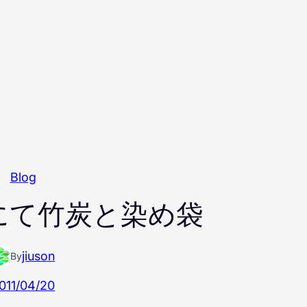
Blog
にて竹炭と染め袋
jiuson
By
011/04/20