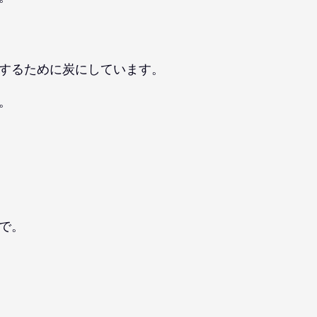
するために炭にしています。
。
で。