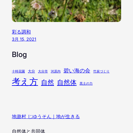
彩る調和
3月 15, 2021
Blog
碧い海の会
大分
十時花園
大分市
河原内
竹炭づくり
考え方
自然
自然体
黒土の力
地遊村 じゆうそん｜地が生きる
自然体と共同体