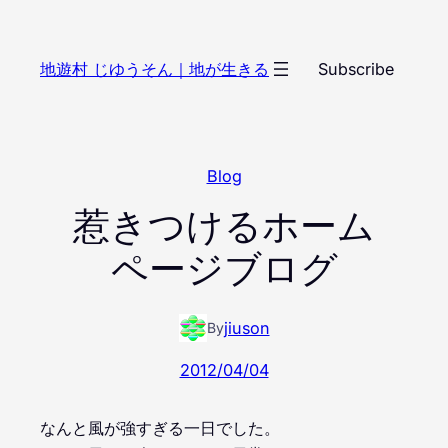
内
容
地遊村 じゆうそん｜地が生きる
Subscribe
を
ス
キ
ッ
Blog
プ
惹きつけるホーム
ページブログ
jiuson
By
2012/04/04
なんと風が強すぎる一日でした。