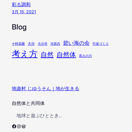
彩る調和
3月 15, 2021
Blog
碧い海の会
大分
十時花園
大分市
河原内
竹炭づくり
考え方
自然
自然体
黒土の力
地遊村 じゆうそん｜地が生きる
自然体と共同体
地球と遊ぶひととき..
Facebook
Instagram
WordPress