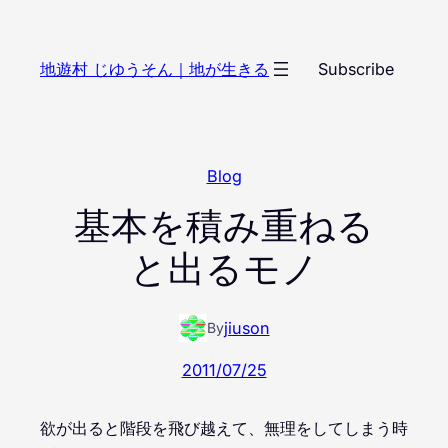
内
容
地遊村 じゆうそん｜地が生きる
Subscribe
を
ス
キ
ッ
Blog
プ
基本を積み重ねる
と出るモノ
jiuson
By
2011/07/25
欲が出ると階段を飛び越えて、無理をしてしまう時