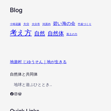
Blog
碧い海の会
大分
十時花園
大分市
河原内
竹炭づくり
考え方
自然
自然体
黒土の力
地遊村 じゆうそん｜地が生きる
自然体と共同体
地球と遊ぶひととき..
Facebook
Instagram
WordPress
Quick Links