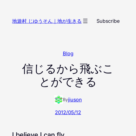
内
容
地遊村 じゆうそん｜地が生きる
Subscribe
を
ス
キ
ッ
Blog
プ
信じるから飛ぶこ
とができる
jiuson
By
2012/05/12
I believe I can fly.