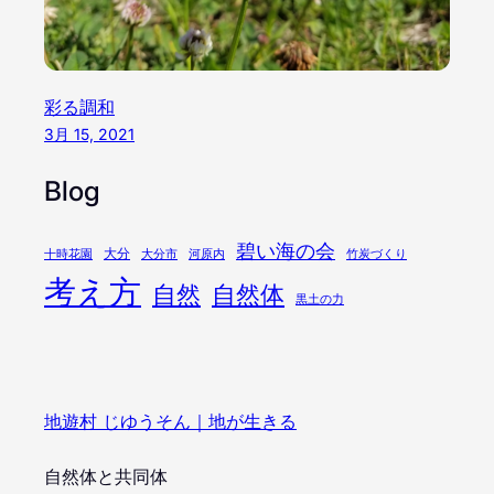
彩る調和
3月 15, 2021
Blog
碧い海の会
大分
十時花園
大分市
河原内
竹炭づくり
考え方
自然
自然体
黒土の力
地遊村 じゆうそん｜地が生きる
自然体と共同体