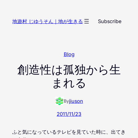
内
容
地遊村 じゆうそん｜地が生きる
Subscribe
を
ス
キ
ッ
Blog
プ
創造性は孤独から生
まれる
jiuson
By
2011/11/23
ふと気になっているテレビを見ていた時に、出てき