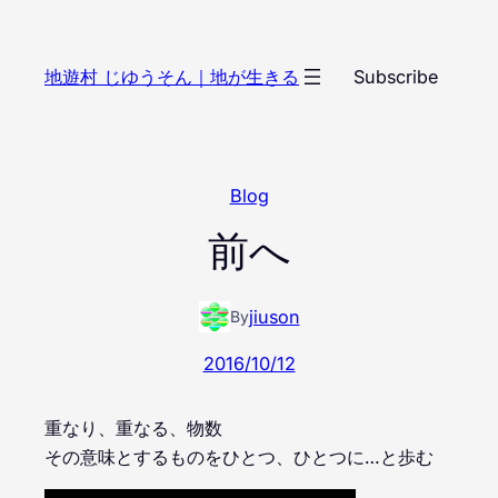
内
容
地遊村 じゆうそん｜地が生きる
Subscribe
を
ス
キ
ッ
Blog
プ
前へ
jiuson
By
2016/10/12
重なり、重なる、物数
その意味とするものをひとつ、ひとつに…と歩む