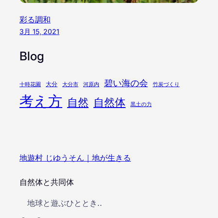
彩る調和
3月 15, 2021
Blog
碧い海の会
大分
十時花園
大分市
河原内
竹炭づくり
考え方
自然
自然体
黒土の力
地遊村 じゆうそん｜地が生きる
自然体と共同体
地球と遊ぶひととき..