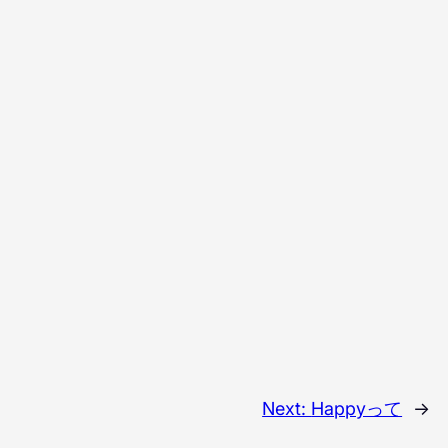
Next:
Happyって
→