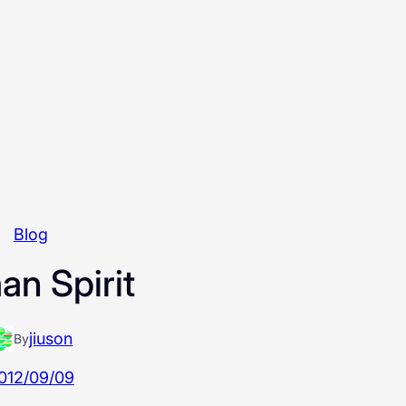
Blog
n Spirit
jiuson
By
012/09/09