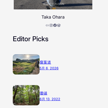
Taka Ohara
リンク
Instagram
Facebook
WordPress
Editor Picks
腐葉道
5月 6, 2026
価値
6月 13, 2022