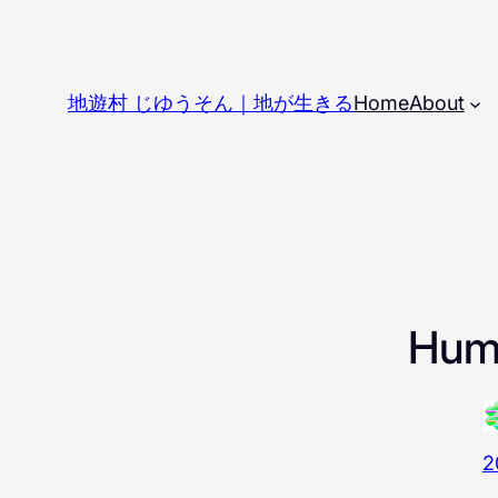
内
容
を
地遊村 じゆうそん｜地が生きる
Home
About
ス
キ
ッ
プ
Huma
2