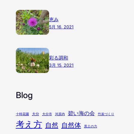
恵み
5月 16, 2021
彩る調和
3月 15, 2021
Blog
碧い海の会
大分
十時花園
大分市
河原内
竹炭づくり
考え方
自然
自然体
黒土の力