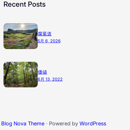
Recent Posts
腐葉道
5月 6, 2026
価値
6月 13, 2022
l Blog Nova Theme
⋅ Powered by
WordPress