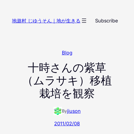
内
容
地遊村 じゆうそん｜地が生きる
Subscribe
を
ス
キ
ッ
Blog
プ
十時さんの紫草
（ムラサキ）移植
栽培を観察
jiuson
By
2011/02/08