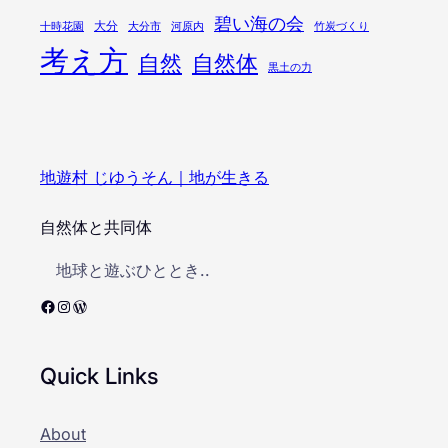
碧い海の会
大分
十時花園
大分市
河原内
竹炭づくり
考え方
自然
自然体
黒土の力
地遊村 じゆうそん｜地が生きる
自然体と共同体
地球と遊ぶひととき..
Facebook
Instagram
WordPress
Quick Links
About