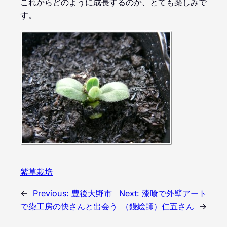
これからどのように成長するのか、とても楽しみで
す。
紫草栽培
←
Previous:
豊後大野市
Next:
漆喰で外壁アート
で染工房の快さんと出会う
（鏝絵師）仁五さん
→