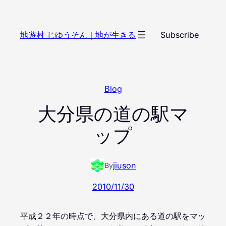
内
容
地遊村 じゆうそん｜地が生きる
Subscribe
を
ス
キ
ッ
Blog
プ
大分県の道の駅マ
ップ
jiuson
By
2010/11/30
平成２２年の時点で、大分県内にある道の駅をマッ