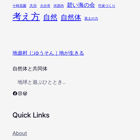
碧い海の会
大分
十時花園
大分市
河原内
竹炭づくり
考え方
自然
自然体
黒土の力
地遊村 じゆうそん｜地が生きる
自然体と共同体
地球と遊ぶひととき..
Facebook
Instagram
WordPress
Quick Links
About