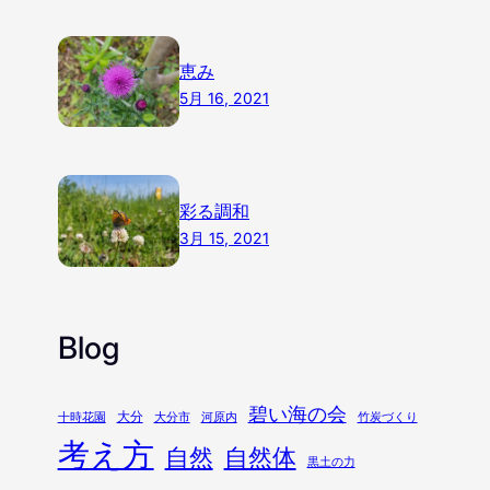
恵み
5月 16, 2021
彩る調和
3月 15, 2021
Blog
碧い海の会
大分
十時花園
大分市
河原内
竹炭づくり
考え方
自然
自然体
黒土の力