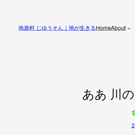
内
容
を
地遊村 じゆうそん｜地が生きる
Home
About
ス
キ
ッ
プ
ああ 川
2