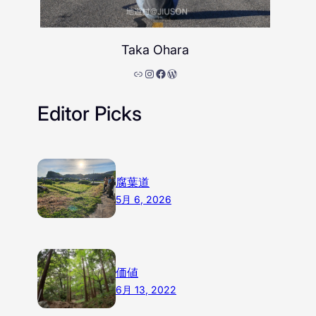
Taka Ohara
リンク
Instagram
Facebook
WordPress
Editor Picks
腐葉道
5月 6, 2026
価値
6月 13, 2022