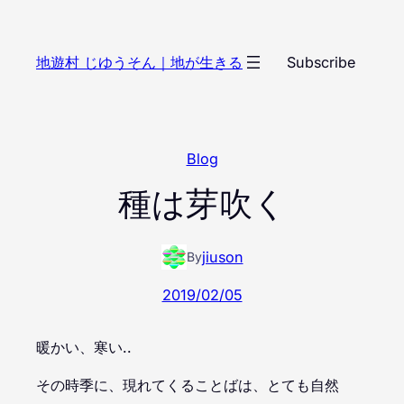
内
容
地遊村 じゆうそん｜地が生きる
Subscribe
を
ス
キ
ッ
Blog
プ
種は芽吹く
jiuson
By
2019/02/05
暖かい、寒い..
その時季に、現れてくることばは、とても自然