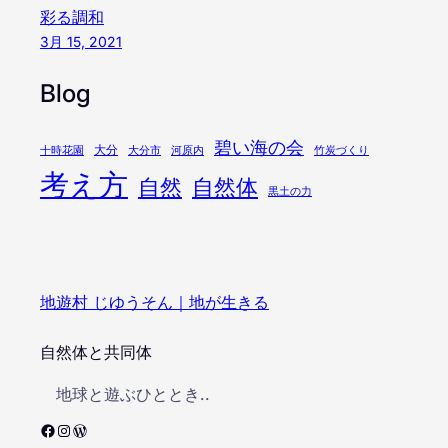
彩る調和
3月 15, 2021
Blog
碧い海の会
大分
十時花園
大分市
河原内
竹炭づくり
考え方
自然
自然体
黒土の力
地遊村 じゆうそん｜地が生きる
自然体と共同体
地球と遊ぶひととき..
Facebook
Instagram
WordPress