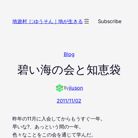
内
容
地遊村 じゆうそん｜地が生きる
Subscribe
を
ス
キ
ッ
Blog
プ
碧い海の会と知恵袋
jiuson
By
2011/11/02
昨年の11月に入会してからもうすぐ一年。
早いな?、あっという間の一年。
色々なことをこの会を通じて学んだ。