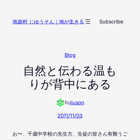
内
容
地遊村 じゆうそん｜地が生きる
Subscribe
を
ス
キ
ッ
Blog
プ
自然と伝わる温も
りが背中にある
jiuson
By
2011/11/03
お〜、千歳中学校の先生方、生徒の皆さん有難うご