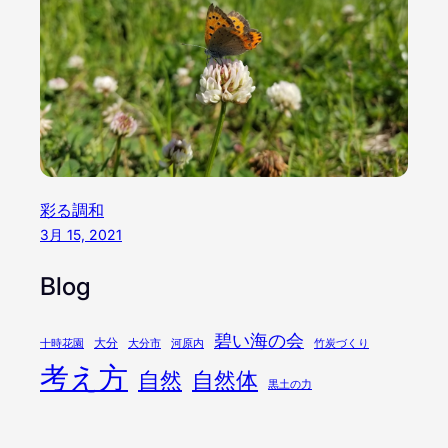
彩る調和
3月 15, 2021
Blog
碧い海の会
大分
十時花園
大分市
河原内
竹炭づくり
考え方
自然
自然体
黒土の力